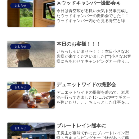
☀️ウッドキャンパー撮影会☀️
持って頂ければと思います。...
おしらせ
今日は青空広がる良い天気☀️見事完成し
たウッドキャンパーの撮影会でした！！
ウッドキャンパー内から見る青空と緑が
綺麗すぎる🥺自然素材と自然と色合いは
絶妙にマッチします！！みなさんも是非
ご試乗ください❗️❗️❗️お問合せ、お電話、ご
来店、なんで...
本日のお客様！！！
おしらせ
いらっしゃいませ〜！！！本日小さなお
客様が来てくださいました(^^)小さなお客
様にもあわせてキャンピングカー作りま
すよ♪
デュエットワイドの撮影会
おしらせ
デュエットワイドの撮影を兼ねて、岩尾
池へ行ってきました❗️シェルの中でギター
を弾いたり、、、ちょっとした仕事をし
たり、、、お茶会をしたり、、、
OLYMPUS DIGITAL CAMERAなにげな
いけど、外が綺麗だととても気分が上が
る⤴️⤴️...
ブルートレイン熊本に
おしらせ
工房主が趣味で作ったブルートレイン型
軽トラキャンピングカーご縁があって熊