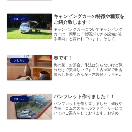
絶妙にマッチします！！みなさんも是非
ご試乗ください❗️❗️❗️お問合せ、お電話、ご
来店、なんで...
キャンピングカーの特徴や種類を
おしらせ
ご紹介致します！
キャンピングカーについてキャンピング
カーは、簡単に「就寝ができる設備があ
る車両」と言われています。そして、キ
ャンピングかーとして登録するには、多
くの基準をクリアする必要があります
が、ここでは居住できる車という認識を
春です！
持って頂ければと思います。...
おしらせ
梅の花、お茶会。作法は知らないけど気
分だけで美味しいです！！古民家で田舎
暮らしを楽しみんがら木製軽トラキャン
ピングカー製作販売しております。
パンフレット作りました！！
おしらせ
パンフレットを作り直しました！値段や
内装、コムズスモールファクトリーにつ
いてのご案内をしております。お求めの
方はお気軽お問合せください！！！郵送
致します。OLYMPUS DIGITAL
CAMERA