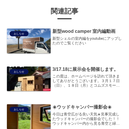
関連記事
新型wood camper 室内編動画
おしらせ
新型シェルの室内編をyoutubeにアップし
たのでご覧ください
3/17.18に展示会を開催します。
おしらせ
この度は、ホームページを訪れて頂きま
してありがとうございます。３月１７日
（日）、１８日（月）とコムズスモール
ファクトリーで展示会を開催させて頂く
ことになりました。日時３月１７日（日
曜日） １０：００～１７：００３月１
８日（月曜日） １０：０...
☀️ウッドキャンパー撮影会☀️
おしらせ
今日は青空広がる良い天気☀️見事完成し
たウッドキャンパーの撮影会でした！！
ウッドキャンパー内から見る青空と緑が
綺麗すぎる🥺自然素材と自然と色合いは